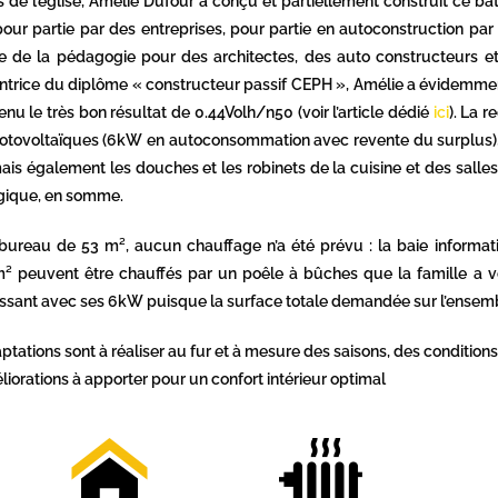
 de l’église, Amélie Dufour a conçu et partiellement construit ce bât
 pour partie par des entreprises, pour partie en autoconstruction par
ire de la pédagogie pour des architectes, des auto constructeurs et 
tentrice du diplôme « constructeur passif CEPH », Amélie a évidemme
tenu le très bon résultat de 0.44Volh/n50 (voir l’article dédié
ici
). La 
hotovoltaïques (6kW en autoconsommation avec revente du surplus),
is également les douches et les robinets de la cuisine et des salles
ogique, en somme.
eau de 53 m², aucun chauffage n’a été prévu : la baie informatique
 m² peuvent être chauffés par un poêle à bûches que la famille a v
 puissant avec ses 6kW puisque la surface totale demandée sur l’ense
tations sont à réaliser au fur et à mesure des saisons, des conditions
éliorations à apporter pour un confort intérieur optimal