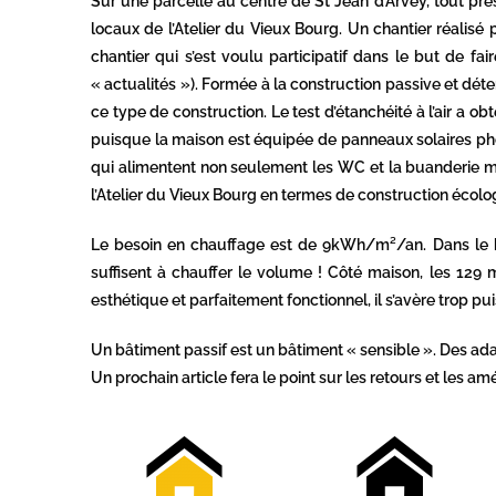
Sur une parcelle au centre de St Jean d’Arvey, tout près
locaux de l’Atelier du Vieux Bourg. Un chantier réalisé
chantier qui s’est voulu participatif dans le but de fa
« actualités »). Formée à la construction passive et dé
ce type de construction. Le test d’étanchéité à l’air a ob
puisque la maison est équipée de panneaux solaires p
qui alimentent non seulement les WC et la buanderie ma
l’Atelier du Vieux Bourg en termes de construction écol
Le besoin en chauffage est de 9kWh/m²/an. Dans le bur
suffisent à chauffer le volume ! Côté maison, les 129
esthétique et parfaitement fonctionnel, il s’avère trop
Un bâtiment passif est un bâtiment « sensible ». Des adap
Un prochain article fera le point sur les retours et les am