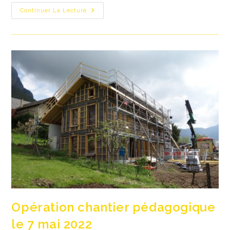
Prochain
Continuer La Lecture
Chantier
Pédagogique
Le
4
Juin
!
Au
Programme
:
Isolation,
Étanchéité
À
L’air
Et
VMC
Double-
Flux…
Opération chantier pédagogique
le 7 mai 2022