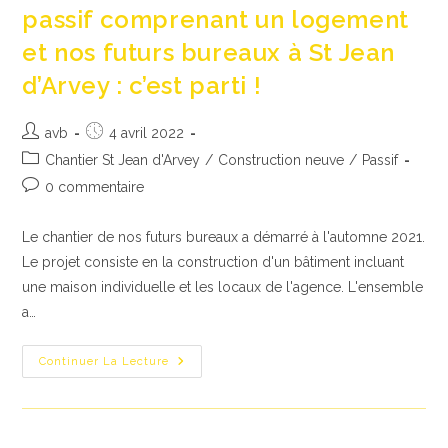
passif comprenant un logement
et nos futurs bureaux à St Jean
d’Arvey : c’est parti !
Auteur/autrice
Publication
avb
4 avril 2022
de
publiée :
Post
Chantier St Jean d'Arvey
/
Construction neuve
/
Passif
la
category:
Commentaires
0 commentaire
publication :
de
la
Le chantier de nos futurs bureaux a démarré à l'automne 2021.
publication :
Le projet consiste en la construction d'un bâtiment incluant
une maison individuelle et les locaux de l'agence. L'ensemble
a…
Construction
Continuer La Lecture
D’un
Bâtiment
Passif
Comprenant
Un
Logement