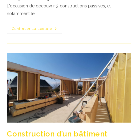
L'occasion de découvrir 3 constructions passives, et
notamment le…
Visite
Continuer La Lecture
Du
Bâtiment
De
L’Antenne
Des
Bauges
De
La
Communauté
De
Communes
De
Grand
Chambéry
Lors
Du
Salon
Passi’Bat
Construction d’un bâtiment