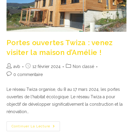
Portes ouvertes Twiza : venez
visiter la maison d’Amélie !
Auteur/autrice
Publication
Post
avb
12 février 2024
Non classé
de
publiée :
category:
Commentaires
0 commentaire
la
de
publication :
la
Le réseau Twiza organise, du 8 au 17 mars 2024, les portes
publication :
ouvertes de l'habitat écologique. Le réseau Twiza a pour
objectif de développer significativement la construction et la
rénovation…
Portes
Continuer La Lecture
Ouvertes