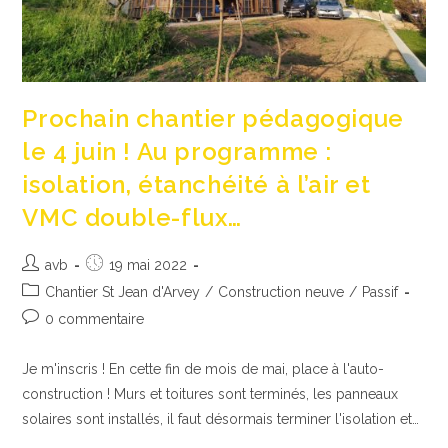
Prochain chantier pédagogique
le 4 juin ! Au programme :
isolation, étanchéité à l’air et
VMC double-flux…
Auteur/autrice
Publication
avb
19 mai 2022
de
publiée :
Post
Chantier St Jean d'Arvey
/
Construction neuve
/
Passif
la
category:
Commentaires
0 commentaire
publication :
de
la
Je m'inscris ! En cette fin de mois de mai, place à l'auto-
publication :
construction ! Murs et toitures sont terminés, les panneaux
solaires sont installés, il faut désormais terminer l'isolation et…