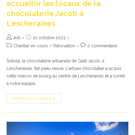
accueillir les locaux de la
chocolaterie Jacob à
Lescheraines
Auteur/autrice
Publication
avb
10 octobre 2023
de
publiée :
Post
Commentaires
Chantier en cours
/
Rénovation
0 commentaire
la
category:
de
publication :
la
Sokola, la chocolaterie artisanale de Gaël Jacob, à
publication :
Lescheraines, fait peau neuve. L'artisan chocolatier a acquis
cette maison de bourg au centre de Lescheraines et a confié
à notre équipe…
Rénovation
Continuer La Lecture
D’une
Maison
De
Bourg
Et
D’une
Grange
Pour