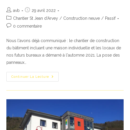
Auteur/autrice
Publication
avb
29 avril 2022
de
publiée :
Post
Chantier St Jean d'Arvey
/
Construction neuve
/
Passif
la
category:
Commentaires
0 commentaire
publication :
de
la
Nous l'avons déjà communiqué : le chantier de construction
publication :
du bâtiment incluant une maison individuelle et les locaux de
nos futurs bureaux a démarré à l'automne 2021. La pose des
panneaux…
Opération
Continuer La Lecture
Chantier
Pédagogique
Le
7
Mai
2022