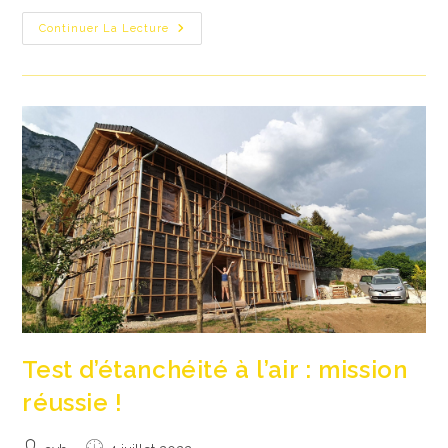
Rénovation
Continuer La Lecture
D’une
Grange
Baujue
À
La
Motte
En
Bauges
Test d’étanchéité à l’air : mission
réussie !
Auteur/autrice
Publication