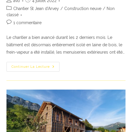
avb
4 juillet 2022
de
publiée :
Post
Chantier St Jean d'Arvey
/
Construction neuve
/
Non
la
category:
classé
publication :
Commentaires
1 commentaire
de
la
Le chantier a bien avancé durant les 2 derniers mois. Le
publication :
bâtiment est désormais entièrement isolé en laine de bois, le
frein-vapeur a été installé, les menuiseries extérieures ont été…
Test
Continuer La Lecture
D’étanchéité
À
L’air
:
Mission
Réussie
!