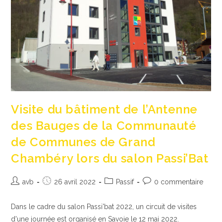
Visite du bâtiment de l’Antenne
des Bauges de la Communauté
de Communes de Grand
Chambéry lors du salon Passi’Bat
Auteur/autrice
Publication
Post
Commentaires
avb
26 avril 2022
Passif
0 commentaire
de
publiée :
category:
de
la
la
Dans le cadre du salon Passi'bat 2022, un circuit de visites
publication :
publication :
d'une journée est organisé en Savoie le 12 mai 2022.