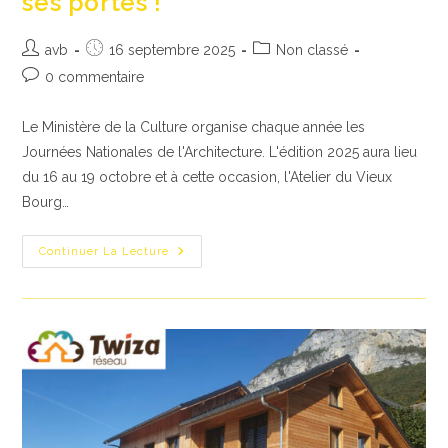
ses portes !
Auteur/autrice
Publication
Post
avb
16 septembre 2025
Non classé
de
publiée :
category:
Commentaires
0 commentaire
la
de
publication :
la
Le Ministère de la Culture organise chaque année les
publication :
Journées Nationales de l'Architecture. L'édition 2025 aura lieu
du 16 au 19 octobre et à cette occasion, l'Atelier du Vieux
Bourg…
Journées
Continuer La Lecture
Nationales
De
L’Architecture
:
L’AVB
Vous
Ouvre
Ses
Portes
!