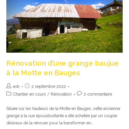
Accueillir
Les
Locaux
De
La
Chocolaterie
Jacob
À
Lescheraines
Rénovation d’une grange baujue
à la Motte en Bauges
Auteur/autrice
Publication
avb
2 septembre 2022
de
publiée :
Post
Commentaires
Chantier en cours
/
Rénovation
0 commentaire
la
category:
de
publication :
la
Située sur les hauteurs de la Motte en Bauges, cette ancienne
publication :
grange à la vue époustouflante a été achetée par un couple
désireux de la rénover pour la transformer en…